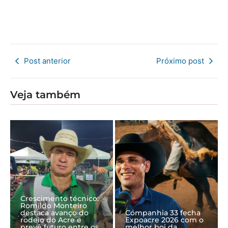
Post anterior
Próximo post
Veja também
Crescimento técnico:
Romildo Monteiro
destaca avanço do
Companhia 33 fecha
rodeio do Acre e
Expoacre 2026 com o
prevê futuro entre os
melhor boi da