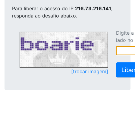
Para liberar o acesso
do IP
216.73.216.141
,
responda ao desafio abaixo.
Digite 
lado no
[trocar imagem]