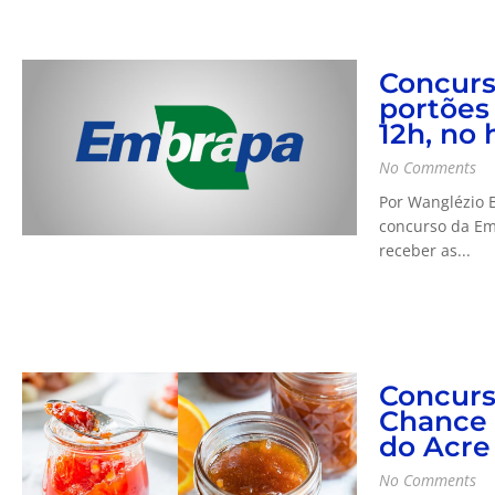
Concurs
portões 
12h, no 
No Comments
Por Wanglézio 
concurso da Em
receber as...
Concurs
Chance 
do Acre
No Comments