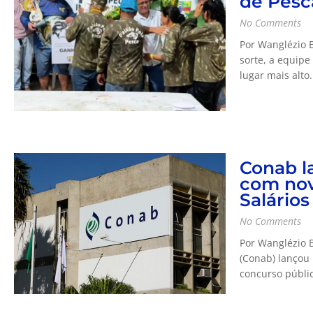
de Pesc
No Comments
Por Wanglézio 
sorte, a equipe
lugar mais alto.
Conab l
com nov
Salários
No Comments
Por Wanglézio 
(Conab) lançou 
concurso públic