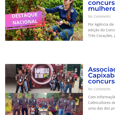
concurs
mulhere
No Comments
Por Agência de 
edição do Conc
Três Corações, p
Associa
Capixab
concurs
No Comments
Com informaçõe
Cafeicultores d
uma das dez pri