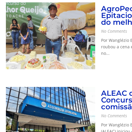
AgroPec
Epitaci
do melh
No Comments
Por Wanglézio B
roubou a cena e
no...
ALEAC d
Concurs
comissã
No Comments
Por Wanglézio B
(ALEAC) iniciou