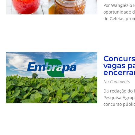
Por Wanglézio B
oportunidade d
de Geleias prom
Concurs
vagas pa
encerra
No Comments
Da redação do P
Pesquisa Agrop
concurso públic