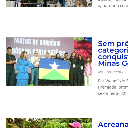
aguardado concu
Sem prê
categor
conquis
Minas G
No Comments
Por Wanglézio 
Premiada, prom
sexta-feira (22)
Acreanas