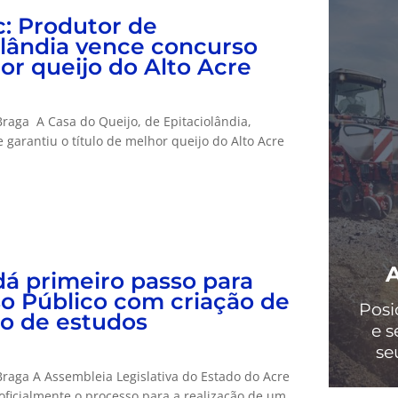
: Produtor de
olândia vence concurso
or queijo do Alto Acre
raga A Casa do Queijo, de Epitaciolândia,
 garantiu o título de melhor queijo do Alto Acre
á primeiro passo para
o Público com criação de
Posi
o de estudos
e s
se
raga A Assembleia Legislativa do Estado do Acre
 oficialmente o processo para a realização de um