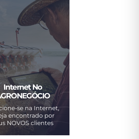
Internet No
AGRONEGÓCIO
cione-se na Internet,
eja encontrado por
us NOVOS clientes