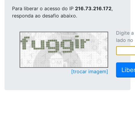
Para liberar o acesso
do IP
216.73.216.172
,
responda ao desafio abaixo.
Digite 
lado no
[trocar imagem]