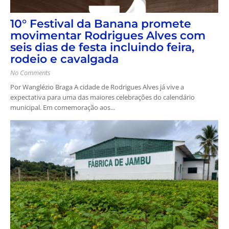
10° Festival da Banana promete
movimentar Rodrigues Alves com
seis dias de festa incluindo feira,
rodeio e cavalgada
No Comments
Por Wanglézio Braga A cidade de Rodrigues Alves já vive a
expectativa para uma das maiores celebrações do calendário
municipal. Em comemoração aos...