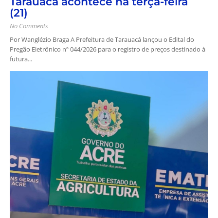
Tarauacá acontece na terça-feira
(21)
No Comments
Por Wanglézio Braga A Prefeitura de Tarauacá lançou o Edital do
Pregão Eletrônico nº 044/2026 para o registro de preços destinado à
futura...