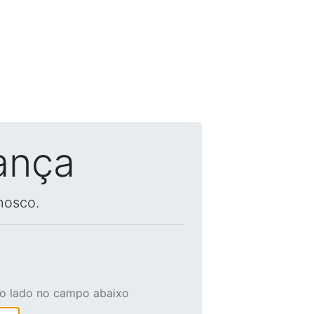
ança
nosco.
ao lado no campo abaixo