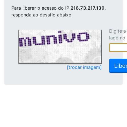
Para liberar o acesso
do IP
216.73.217.139
,
responda ao desafio abaixo.
Digite 
lado no
[trocar imagem]