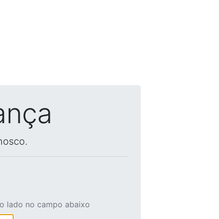
ança
nosco.
ao lado no campo abaixo