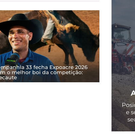
mpanhia 33 fecha Expoacre 2026
m o melhor boi da competição:
ecaute
Posi
e s
se