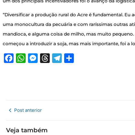
um dos principais incentivadores foi o avanço da logístic
“Diversificar a produção rural do Acre é fundamental. Eu
uma monocultura da pecuária e com raríssimas outras a
mandioca, e alguma coisa de milho, mas muito pequeno. 
começou a introduzir a soja, mas mais importante, foi a lo
Facebook
WhatsApp
Messenger
Threads
Telegram
Share
Post anterior
Veja também