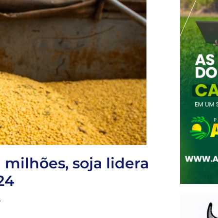
 milhões, soja lidera
24
s