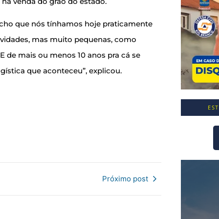
a na venda do grão do estado.
 acho que nós tínhamos hoje praticamente
tividades, mas muito pequenas, como
E de mais ou menos 10 anos pra cá se
gística que aconteceu”, explicou.
ES
Próximo post