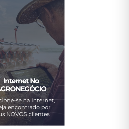
Internet No
AGRONEGÓCIO
cione-se na Internet,
eja encontrado por
us NOVOS clientes