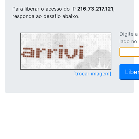
Para liberar o acesso
do IP
216.73.217.121
,
responda ao desafio abaixo.
Digite 
lado no
[trocar imagem]