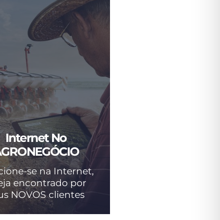
Internet No
AGRONEGÓCIO
cione-se na Internet,
eja encontrado por
us NOVOS clientes