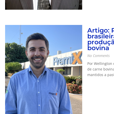
Artigo:
brasilei
produçã
bovina
No Comments
Por Wellington 
de carne bovina
mantidos a pasto