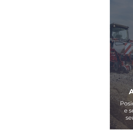
Posi
e s
se