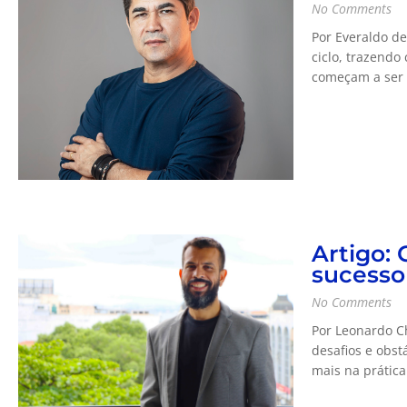
No Comments
Por Everaldo de
ciclo, trazend
começam a ser 
Artigo: 
sucess
No Comments
Por Leonardo C
desafios e obs
mais na prática 