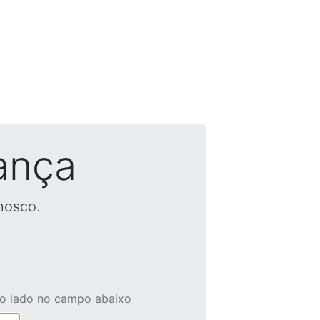
ança
nosco.
ao lado no campo abaixo