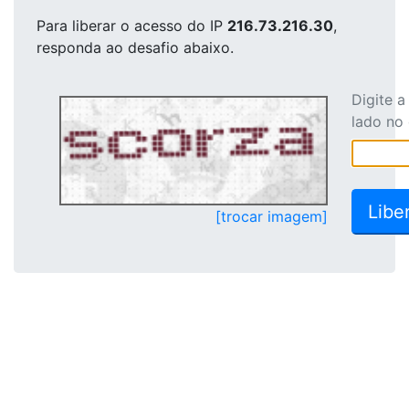
Para liberar o acesso
do IP
216.73.216.30
,
responda ao desafio abaixo.
Digite 
lado no
[trocar imagem]