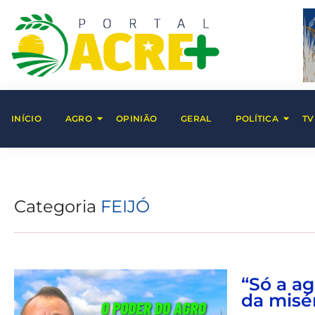
INÍCIO
AGRO
OPINIÃO
GERAL
POLÍTICA
TV
Categoria
FEIJÓ
“Só a ag
da misér