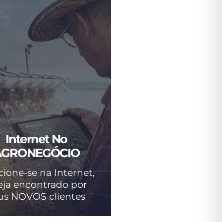
Internet No
AGRONEGÓCIO
cione-se na Internet,
eja encontrado por
us NOVOS clientes