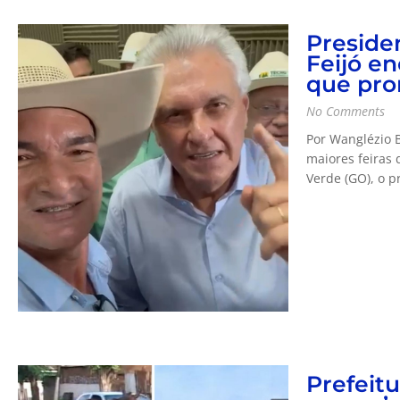
Preside
Feijó e
que pro
No Comments
Por Wanglézio 
maiores feiras 
Verde (GO), o pr
Prefeitu