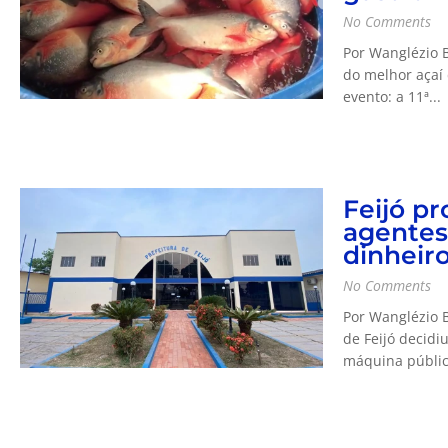
No Comments
Por Wanglézio 
do melhor açaí 
evento: a 11ª...
Feijó p
agentes
dinheir
No Comments
Por Wanglézio B
de Feijó decidi
máquina pública