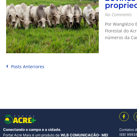
proprie
No Comments
Por Wanglézio B
Florestal do Acr
números da Cam
Posts Anteriores
Conectando o campo e a cidade.
Contatos d
(68) 99934
Portal Acre Mais é um produto da
WLB COMUNICACÃO- MEI