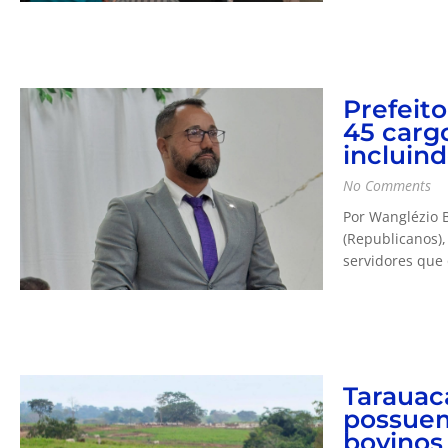
Prefeito
45 carg
incluin
No Comments
Por Wanglézio B
(Republicanos)
servidores que
Tarauacá
possuem
bovinos