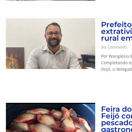
Prefeito
extrati
rural em
No Comments
Por Wanglézio 
Completando os 
Feijó, o delega
Feira d
Feijó c
pescado
gastron