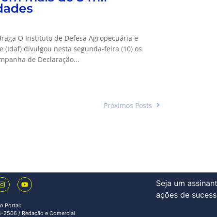
dades
raga O Instituto de Defesa Agropecuária e
e (Idaf) divulgou nesta segunda-feira (10) os
panha de Declaração...
Próximos Posts
Seja um assinant
ações de sucess
o Portal:
-2506 / Redação e Comercial