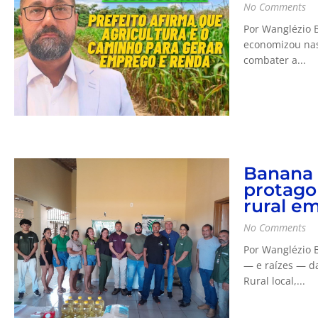
No Comments
Por Wanglézio B
economizou nas 
combater a...
Banana 
protago
rural em
No Comments
Por Wanglézio B
— e raízes — da
Rural local,...