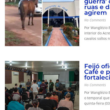
guerra’ 
ruas e 
agirem
No Comments
Por Wanglézio Ba
interior do Acr
cavalos soltos n
Feijó of
Café e p
fortale
No Comments
Por Wanglézio 
o temporal que
quinta-feira (03)