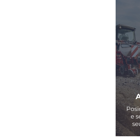
Posi
e s
se