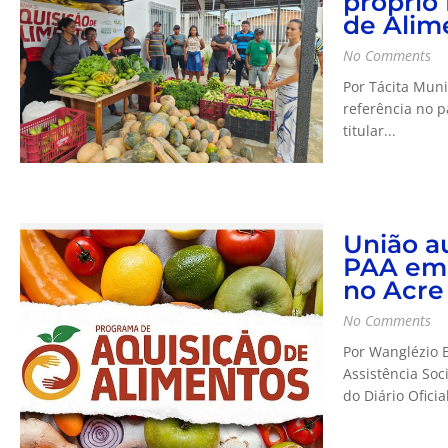
próprio
de Alim
No Comments
Por Tácita Muni
referência no pa
titular...
União au
PAA em 
no Acre
No Comments
Por Wanglézio 
Assistência Soc
do Diário Oficia