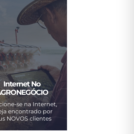
Internet No
AGRONEGÓCIO
cione-se na Internet,
eja encontrado por
us NOVOS clientes